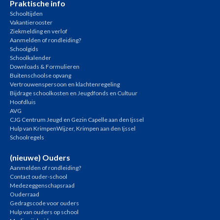
Praktische info
Schooltijden
Vakantierooster
Ziekmelding en verlof
Aanmelden of rondleiding?
Schoolgids
Schoolkalender
Downloads & Formulieren
Buitenschoolse opvang
Vertrouwenspersoon en klachtenregeling
Bijdrage schoolkosten en Jeugdfonds en Cultuur
Hoofdluis
AVG
CJG Centrum Jeugd en Gezin Capelle aan den Ijssel
Hulp van KrimpenWijzer, Krimpen aan den Ijssel
Schoolregels
(nieuwe) Ouders
Aanmelden of rondleiding?
Contact ouder-school
Medezeggenschapsraad
Ouderraad
Gedragscode voor ouders
Hulp van ouders op school