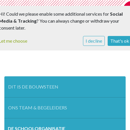
Hi! Could we please enable some additional services for
Social
Media & Tracking
? You can always change or withdraw your
Toggle 
consent later.
Let me choose
I decline
That's ok
DIT IS DE BOUWSTEEN
ONS TEAM & BEGELEIDERS
DE SCHOOLORGANISATIE