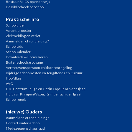
Bestuur BLICK op onderwijs
De Bibliotheek op School
Praktische info
Schooltijden
Vakantierooster
Ziekmelding en verlof
Aanmelden of rondleiding?
Schoolgids
Schoolkalender
Downloads & Formulieren
Buitenschoolse opvang
Vertrouwenspersoon en klachtenregeling
Bijdrage schoolkosten en Jeugdfonds en Cultuur
Hoofdluis
AVG
CJG Centrum Jeugd en Gezin Capelle aan den Ijssel
Hulp van KrimpenWijzer, Krimpen aan den Ijssel
Schoolregels
(nieuwe) Ouders
Aanmelden of rondleiding?
Contact ouder-school
Medezeggenschapsraad