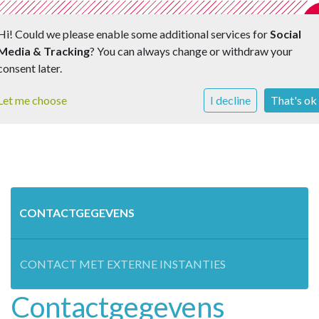
Hi! Could we please enable some additional services for
Social
Media & Tracking
? You can always change or withdraw your
Toggle 
consent later.
Let me choose
I decline
That's ok
CONTACTGEGEVENS
CONTACT MET EXTERNE INSTANTIES
Contactgegevens