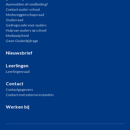
Aanmelden of rondleiding?
Contact ouder-school
Medezeggenschapsraad
Ouderraad
Gedragscode voor ouders
Hulp van ouders op school
Mediawijsheid
Geen Ouderbijdrage
Nieuwsbrief
Leerlingen
Leerlingenraad
Contact
Contactgegevens
Contact met externe instanties
Werken bij