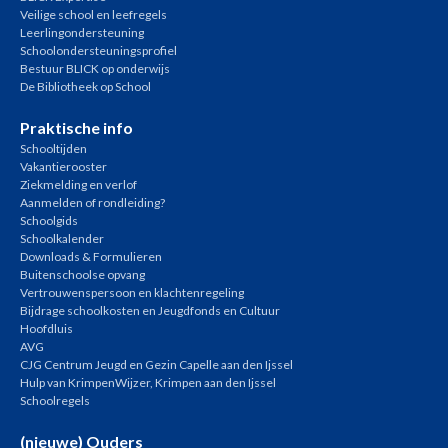
Veilige school en leefregels
Leerlingondersteuning
Schoolondersteuningsprofiel
Bestuur BLICK op onderwijs
De Bibliotheek op School
Praktische info
Schooltijden
Vakantierooster
Ziekmelding en verlof
Aanmelden of rondleiding?
Schoolgids
Schoolkalender
Downloads & Formulieren
Buitenschoolse opvang
Vertrouwenspersoon en klachtenregeling
Bijdrage schoolkosten en Jeugdfonds en Cultuur
Hoofdluis
AVG
CJG Centrum Jeugd en Gezin Capelle aan den Ijssel
Hulp van KrimpenWijzer, Krimpen aan den Ijssel
Schoolregels
(nieuwe) Ouders