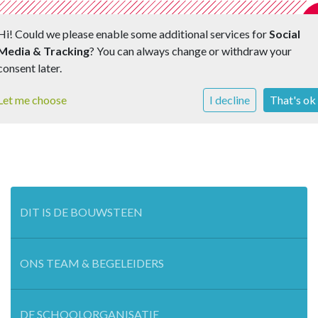
Hi! Could we please enable some additional services for
Social
Media & Tracking
? You can always change or withdraw your
Toggle 
consent later.
Let me choose
I decline
That's ok
DIT IS DE BOUWSTEEN
ONS TEAM & BEGELEIDERS
DE SCHOOLORGANISATIE